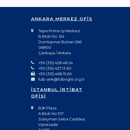
ANKARA MERKEZ OFİS
Tepe Prime İş Merkezi
B Blok No: 124
Dumlupınar Bulvarı 266
06800
Çankaya / Ankara
+90 (312) 428 48 24
+90 (312) 427 13 60
+90 (312) 468 15 60
fulb-ank@fulbright.org.tr
İSTANBUL İRTİBAT
OFİSİ
BJK Plaza
A Blok No:107
Süleyman Seba Caddesi,
Vişnezade