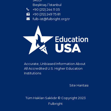
34357
Beşiktaş / İstanbul
+90 (212) 244 11 05
+90 (212) 249 75 81
fulb-ist@fulbright.org.tr
Accurate, Unbiased Information About
All Accredited U.S. Higher Education
Institutions
Site Haritası
Tüm Hakları Saklıdır © Copyright 2023
Fulbright