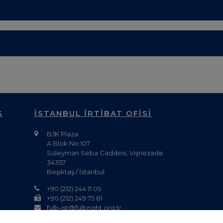
S
İSTANBUL İRTİBAT OFİSİ
BJK Plaza
A Blok No:107
Süleyman Seba Caddesi, Vişnezade
34357
Beşiktaş / İstanbul
+90 (212) 244 11 05
+90 (212) 249 75 81
fulb-ist@fulbright.org.tr