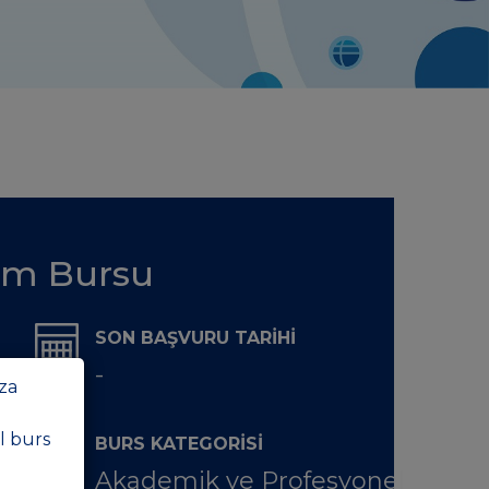
im Bursu
SON BAŞVURU TARİHİ
-
za
l burs
BURS KATEGORİSİ
Akademik ve Profesyonel