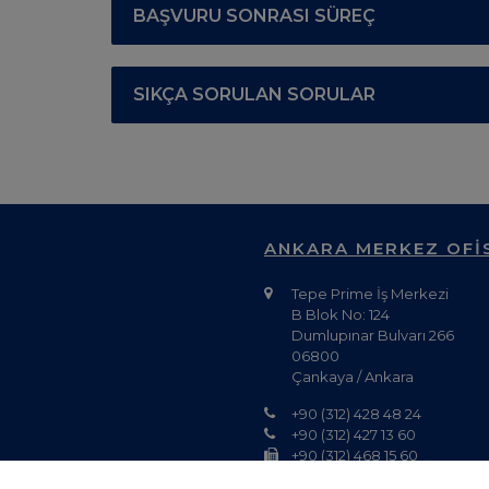
BAŞVURU SONRASI SÜREÇ
SIKÇA SORULAN SORULAR
ANKARA MERKEZ OFİ
Tepe Prime İş Merkezi
B Blok No: 124
Dumlupınar Bulvarı 266
06800
Çankaya / Ankara
+90 (312) 428 48 24
+90 (312) 427 13 60
+90 (312) 468 15 60
fulb-ank@fulbright.org.tr