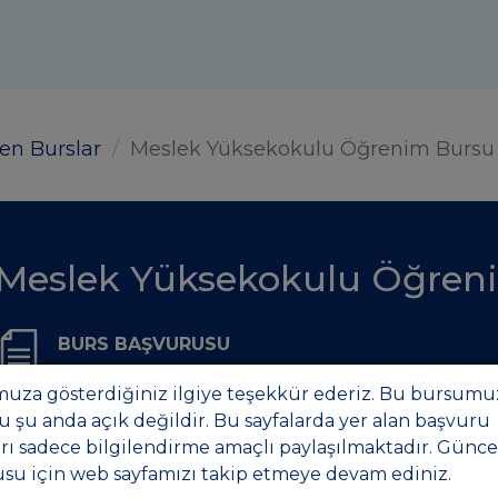
len Burslar
Meslek Yüksekokulu Öğrenim Bursu
Meslek Yüksekokulu Öğren
BURS BAŞVURUSU
KAPALI
uza gösterdiğiniz ilgiye teşekkür ederiz. Bu bursumu
 şu anda açık değildir. Bu sayfalarda yer alan başvuru
rı sadece bilgilendirme amaçlı paylaşılmaktadır. Günce
BURS SÜRESİ
su için web sayfamızı takip etmeye devam ediniz.
1 akademik yıl