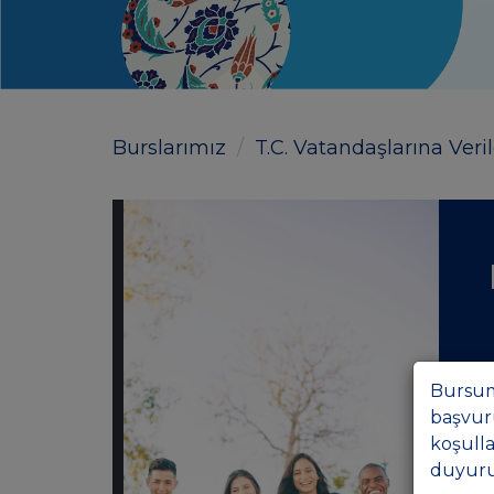
Burslarımız
T.C. Vatandaşlarına Veri
Bursum
başvuru
koşulla
duyuru