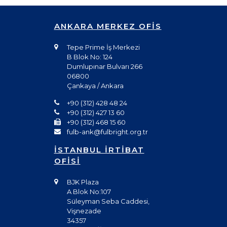
ANKARA MERKEZ OFİS
Tepe Prime İş Merkezi
B Blok No: 124
Dumlupınar Bulvarı 266
06800
Çankaya / Ankara
+90 (312) 428 48 24
+90 (312) 427 13 60
+90 (312) 468 15 60
fulb-ank@fulbright.org.tr
İSTANBUL İRTİBAT
OFİSİ
BJK Plaza
A Blok No:107
Süleyman Seba Caddesi,
Vişnezade
34357