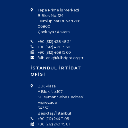
Tepe Prime İş Merkezi
B Blok No: 124
Dumlupınar Bulvarı 266
06800
Çankaya / Ankara
+90 (312) 428 48 24
+90 (312) 427 13 60
+90 (312) 468 15 60
fulb-ank@fulbright.org.tr
İSTANBUL İRTİBAT
OFİSİ
BJK Plaza
A Blok No:107
Süleyman Seba Caddesi,
Vişnezade
34357
Beşiktaş / İstanbul
+90 (212) 244 11 05
+90 (212) 249 75 81