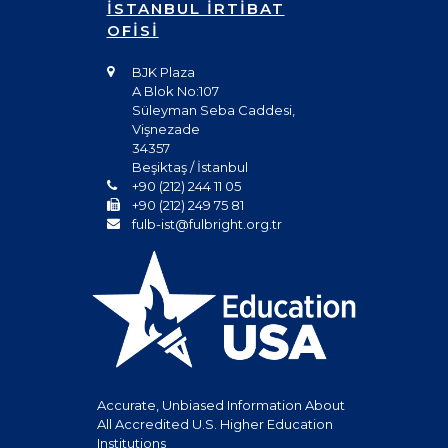
İSTANBUL İRTİBAT
OFİSİ
BJK Plaza
A Blok No:107
Süleyman Seba Caddesi,
Vişnezade
34357
Beşiktaş / İstanbul
+90 (212) 244 11 05
+90 (212) 249 75 81
fulb-ist@fulbright.org.tr
Accurate, Unbiased Information About
All Accredited U.S. Higher Education
Institutions