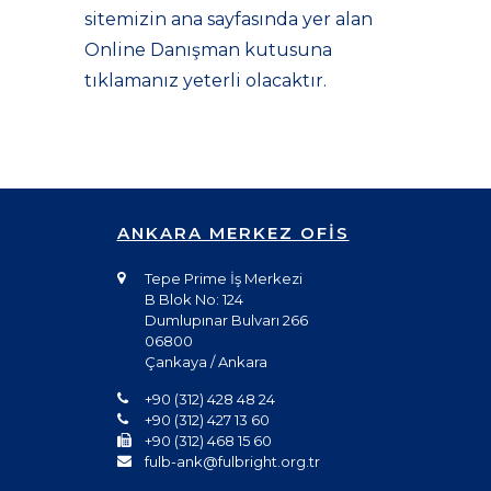
sitemizin ana sayfasında yer alan
Online Danışman kutusuna
tıklamanız yeterli olacaktır.
ANKARA MERKEZ OFİS
Tepe Prime İş Merkezi
B Blok No: 124
Dumlupınar Bulvarı 266
06800
Çankaya / Ankara
+90 (312) 428 48 24
+90 (312) 427 13 60
+90 (312) 468 15 60
fulb-ank@fulbright.org.tr