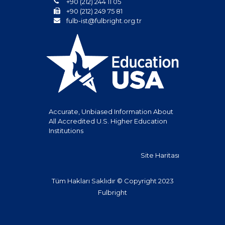
+90 (212) 244 11 05
+90 (212) 249 75 81
fulb-ist@fulbright.org.tr
Accurate, Unbiased Information About
All Accredited U.S. Higher Education
Institutions
Site Haritası
Tüm Hakları Saklıdır © Copyright 2023
Fulbright