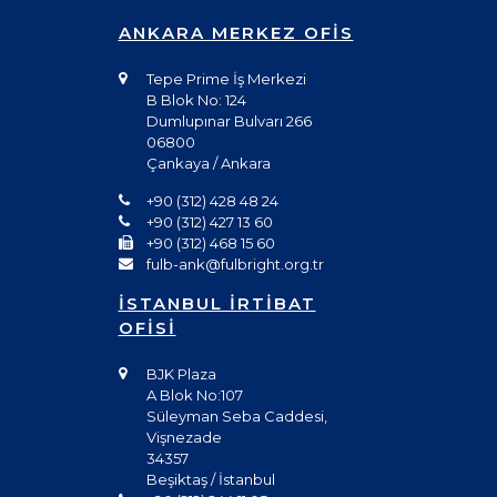
ANKARA MERKEZ OFİS
Tepe Prime İş Merkezi
B Blok No: 124
Dumlupınar Bulvarı 266
06800
Çankaya / Ankara
+90 (312) 428 48 24
+90 (312) 427 13 60
+90 (312) 468 15 60
fulb-ank@fulbright.org.tr
İSTANBUL İRTİBAT
OFİSİ
BJK Plaza
A Blok No:107
Süleyman Seba Caddesi,
Vişnezade
34357
Beşiktaş / İstanbul