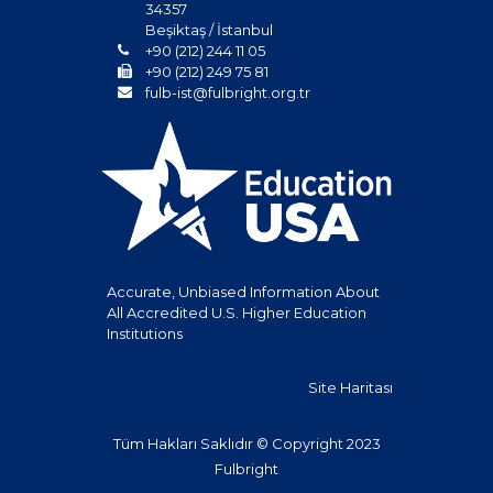
34357
Beşiktaş / İstanbul
+90 (212) 244 11 05
+90 (212) 249 75 81
fulb-ist@fulbright.org.tr
Accurate, Unbiased Information About
All Accredited U.S. Higher Education
Institutions
Site Haritası
Tüm Hakları Saklıdır © Copyright 2023
Fulbright