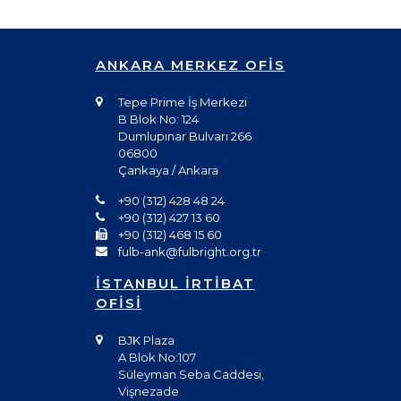
ANKARA MERKEZ OFİS
Tepe Prime İş Merkezi
B Blok No: 124
Dumlupınar Bulvarı 266
06800
Çankaya / Ankara
+90 (312) 428 48 24
+90 (312) 427 13 60
+90 (312) 468 15 60
fulb-ank@fulbright.org.tr
İSTANBUL İRTİBAT
OFİSİ
BJK Plaza
A Blok No:107
Süleyman Seba Caddesi,
Vişnezade