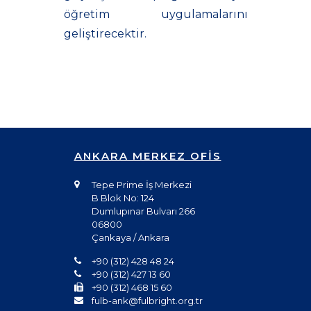
öğretim uygulamalarını
geliştirecektir.
ANKARA MERKEZ OFİS
Tepe Prime İş Merkezi
B Blok No: 124
Dumlupınar Bulvarı 266
06800
Çankaya / Ankara
+90 (312) 428 48 24
+90 (312) 427 13 60
+90 (312) 468 15 60
fulb-ank@fulbright.org.tr