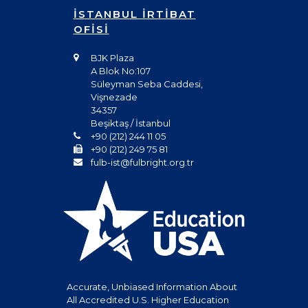
İSTANBUL İRTİBAT
OFİSİ
BJK Plaza
A Blok No:107
Süleyman Seba Caddesi,
Vişnezade
34357
Beşiktaş / İstanbul
+90 (212) 244 11 05
+90 (212) 249 75 81
fulb-ist@fulbright.org.tr
Accurate, Unbiased Information About
All Accredited U.S. Higher Education