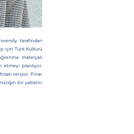
ersity tarafından
ap için Türk Kültürü
a öğrenme materyali
 etmeyi planlıyor.
rsatı veriyor. Pınar
 müziğin bir yabancı