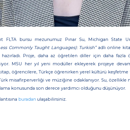
ght FLTA bursu mezunumuz Pınar Su, Michigan State Univ
Less Commonly Taught Languages): Turkish”
adlı online kit
hazırladı. Proje, daha az öğretilen diller için daha fazl
liyor. MSU her yıl yeni modüller ekleyerek projeye devam
kitap, öğrencilere, Türkçe öğrenirken yerel kültürü keşfetme fı
ürk misafirperverliği ve müziğine odaklanıyor. Su, özellikle
nlama konusunda son derece yardımcı olduğunu düşünüyor.
lantısına
buradan
ulaşabilirsiniz.