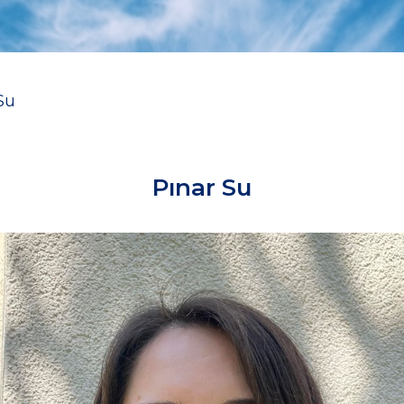
Su
Pınar Su