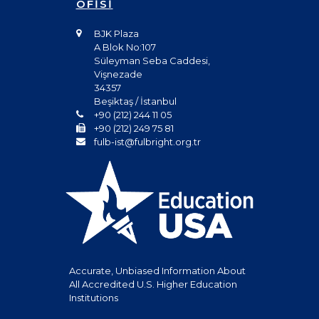
OFİSİ
BJK Plaza
A Blok No:107
Süleyman Seba Caddesi,
Vişnezade
34357
Beşiktaş / İstanbul
+90 (212) 244 11 05
+90 (212) 249 75 81
fulb-ist@fulbright.org.tr
Accurate, Unbiased Information About
All Accredited U.S. Higher Education
Institutions