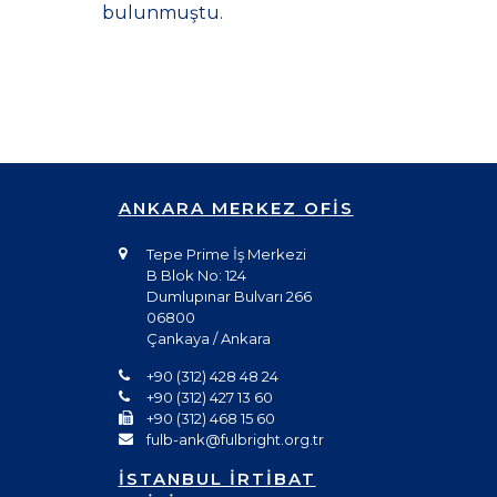
bulunmuştu.
ANKARA MERKEZ OFİS
Tepe Prime İş Merkezi
B Blok No: 124
Dumlupınar Bulvarı 266
06800
Çankaya / Ankara
+90 (312) 428 48 24
+90 (312) 427 13 60
+90 (312) 468 15 60
fulb-ank@fulbright.org.tr
İSTANBUL İRTİBAT