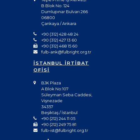
B Blok No: 124
Dumlupınar Bulvarı 266
06800
Çankaya / Ankara
+90 (312) 428 48 24
+90 (312) 427 13 60
+90 (312) 468 15 60
fulb-ank@fulbright.org.tr
İSTANBUL İRTİBAT
OFİSİ
BJK Plaza
A Blok No:107
Süleyman Seba Caddesi,
Vişnezade
34357
Beşiktaş / İstanbul
+90 (212) 244 11 05
+90 (212) 249 75 81
fulb-ist@fulbright.org.tr