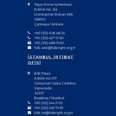
Tepe Prime İş Merkezi
B Blok No: 124
Dumlupınar Bulvarı 266
06800
Çankaya / Ankara
+90 (312) 428 48 24
+90 (312) 427 13 60
+90 (312) 468 15 60
fulb-ank@fulbright.org.tr
İSTANBUL İRTİBAT
OFİSİ
BJK Plaza
A Blok No:107
Süleyman Seba Caddesi,
Vişnezade
34357
Beşiktaş / İstanbul
+90 (212) 244 11 05
+90 (212) 249 75 81
fulb-ist@fulbright.org.tr