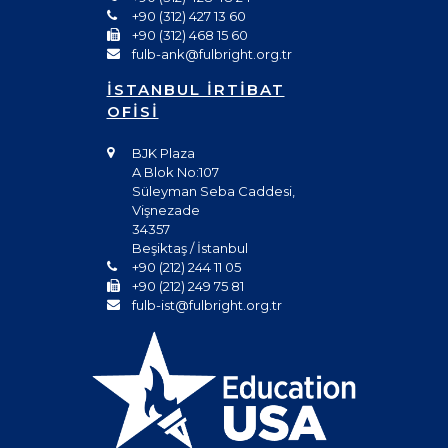
+90 (312) 427 13 60
+90 (312) 468 15 60
fulb-ank@fulbright.org.tr
İSTANBUL İRTİBAT
OFİSİ
BJK Plaza
A Blok No:107
Süleyman Seba Caddesi,
Vişnezade
34357
Beşiktaş / İstanbul
+90 (212) 244 11 05
+90 (212) 249 75 81
fulb-ist@fulbright.org.tr