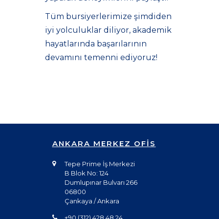
Tüm bursiyerlerimize şimdiden
iyi yolculuklar diliyor, akademik
hayatlarında başarılarının
devamını temenni ediyoruz!
ANKARA MERKEZ OFİS
Tepe Prime İş Merkezi
B Blok No: 124
Dumlupınar Bulvarı 266
06800
Çankaya / Ankara
+90 (312) 428 48 24