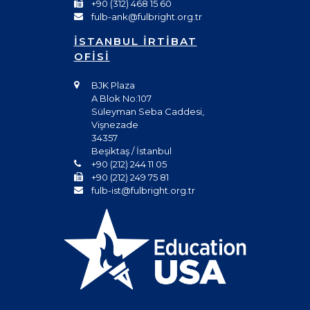
+90 (312) 468 15 60
fulb-ank@fulbright.org.tr
İSTANBUL İRTİBAT
OFİSİ
BJK Plaza
A Blok No:107
Süleyman Seba Caddesi,
Vişnezade
34357
Beşiktaş / İstanbul
+90 (212) 244 11 05
+90 (212) 249 75 81
fulb-ist@fulbright.org.tr