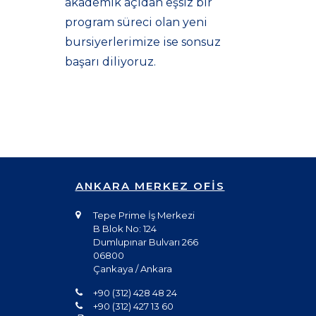
akademik açıdan eşsiz bir
program süreci olan yeni
bursiyerlerimize ise sonsuz
başarı diliyoruz.
ANKARA MERKEZ OFİS
Tepe Prime İş Merkezi
B Blok No: 124
Dumlupınar Bulvarı 266
06800
Çankaya / Ankara
+90 (312) 428 48 24
+90 (312) 427 13 60