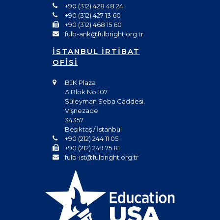
+90 (312) 428 48 24
+90 (312) 427 13 60
+90 (312) 468 15 60
fulb-ank@fulbright.org.tr
İSTANBUL İRTİBAT
OFİSİ
BJK Plaza
A Blok No:107
Süleyman Seba Caddesi,
Vişnezade
34357
Beşiktaş / İstanbul
+90 (212) 244 11 05
+90 (212) 249 75 81
fulb-ist@fulbright.org.tr