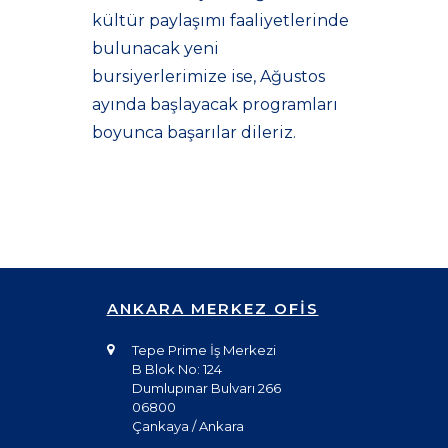
kültür paylaşımı faaliyetlerinde
bulunacak yeni
bursiyerlerimize ise, Ağustos
ayında başlayacak programları
boyunca başarılar dileriz.
ANKARA MERKEZ OFİS
Tepe Prime İş Merkezi
B Blok No: 124
Dumlupınar Bulvarı 266
06800
Çankaya / Ankara