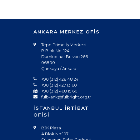
ANKARA MERKEZ OFİS
Tepe Prime İş Merkezi
B Blok No: 124
Dumlupınar Bulvarı 266
06800
Çankaya / Ankara
+90 (312) 428 48 24
+90 (312) 427 13 60
+90 (312) 468 15 60
fulb-ank@fulbright.org.tr
İSTANBUL İRTİBAT
OFİSİ
BJK Plaza
A Blok No:107
Süleyman Seba Caddesi,