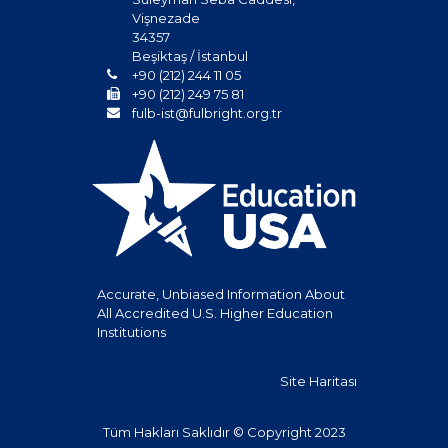
Vişnezade
34357
Beşiktaş / İstanbul
+90 (212) 244 11 05
+90 (212) 249 75 81
fulb-ist@fulbright.org.tr
Accurate, Unbiased Information About
All Accredited U.S. Higher Education
Institutions
Site Haritası
Tüm Hakları Saklıdır © Copyright 2023