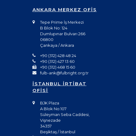
ANKARA MERKEZ OFİS
Tepe Prime İş Merkezi
B Blok No: 124
Dumlupınar Bulvarı 266
06800
Çankaya / Ankara
+90 (312) 428 48 24
+90 (312) 427 13 60
+90 (312) 468 15 60
fulb-ank@fulbright.org.tr
İSTANBUL İRTİBAT
OFİSİ
BJK Plaza
A Blok No:107
Süleyman Seba Caddesi,
Vişnezade
34357
Beşiktaş / İstanbul