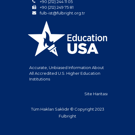
+90 (212) 244 11 05
+90 (212) 249 75 81
fulb-ist@fulbright.org.tr
Accurate, Unbiased Information About
All Accredited U.S. Higher Education
Institutions
Site Haritası
Tüm Hakları Saklıdır © Copyright 2023
Fulbright